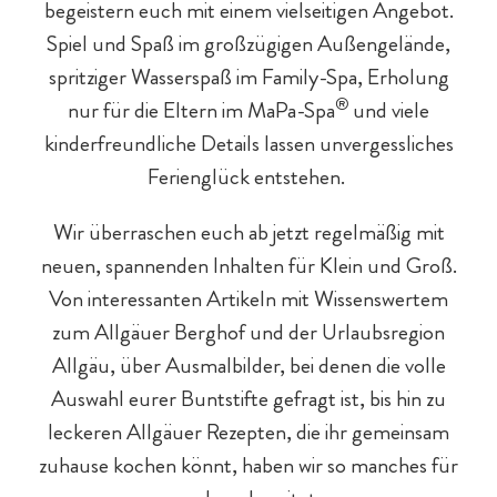
begeistern euch mit einem vielseitigen Angebot.
Spiel und Spaß im großzügigen Außengelände,
spritziger Wasserspaß im Family-Spa, Erholung
®
nur für die Eltern im MaPa-Spa
und viele
kinderfreundliche Details lassen unvergessliches
Chaleturlaub - 5 Gründe
Eltern & Großeltern
Familienprogramm
Hotel-Pauschalen
Eislaufen
Ferienglück entstehen.
Wir überraschen euch ab jetzt regelmäßig mit
neuen, spannenden Inhalten für Klein und Groß.
Von interessanten Artikeln mit Wissenswertem
zum Allgäuer Berghof und der Urlaubsregion
Allgäu, über Ausmalbilder, bei denen die volle
Auswahl eurer Buntstifte gefragt ist, bis hin zu
Hotelurlaub - 5 Gründe
Spa für Mama & Papa
Familien mit Hund
Streichelzoo
leckeren Allgäuer Rezepten, die ihr gemeinsam
zuhause kochen könnt, haben wir so manches für