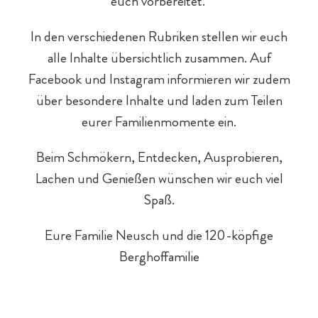
euch vorbereitet.
In den verschiedenen Rubriken stellen wir euch
alle Inhalte übersichtlich zusammen. Auf
Facebook und Instagram informieren wir zudem
über besondere Inhalte und laden zum Teilen
eurer Familienmomente ein.
E-Bikes & Radtouren
Fitness & Yoga
Tagesgäste
Beim Schmökern, Entdecken, Ausprobieren,
Lachen und Genießen wünschen wir euch viel
Spaß.
Eure Familie Neusch und die 120-köpfige
Berghoffamilie
Outdoor-Sport & Tennis