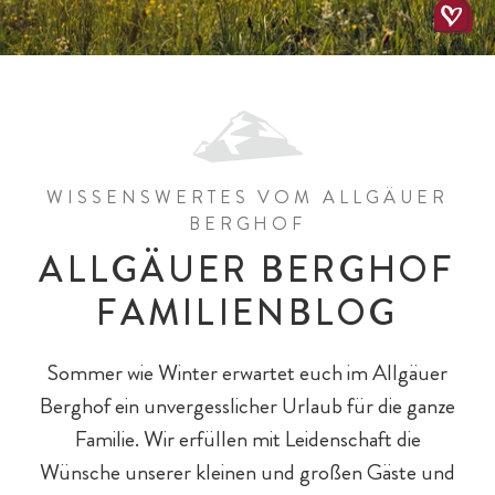
All-Inklusiv Chalet-Genuss
All-Inklusiv Premium
Spielewelten
Schulkinder
Spielplätze
WISSENSWERTES VOM ALLGÄUER
BERGHOF
ALLGÄUER BERGHOF
FAMILIENBLOG
Sommer wie Winter erwartet euch im Allgäuer
Baby- & Kinderbetreuung
Chalet-Pauschalen
Bar & Fine Dining
Reiten
Teens
Berghof ein unvergesslicher Urlaub für die ganze
Familie. Wir erfüllen mit Leidenschaft die
Wünsche unserer kleinen und großen Gäste und