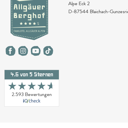
Alpe Eck 2
D-87544 Blaichach-Gunzesri
4.6 von 5 Sternen
★★★★★
★★★★★
2.593 Bewertungen