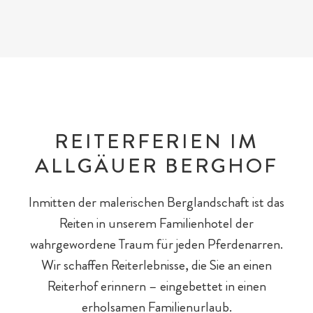
E-Bikes & Radtouren
Fitness & Yoga
Tagesgäste
REITERFERIEN IM
ALLGÄUER BERGHOF
Inmitten der malerischen Berglandschaft ist das
Reiten in unserem Familienhotel der
wahrgewordene Traum für jeden Pferdenarren.
Outdoor-Sport & Tennis
Wir schaffen Reiterlebnisse, die Sie an einen
Reiterhof erinnern – eingebettet in einen
erholsamen Familienurlaub.