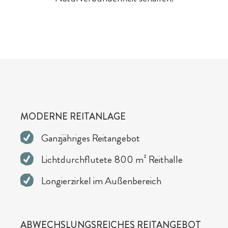
Chaleturlaub - 5 Gründe
Eltern & Großeltern
Familienprogramm
Hotel-Pauschalen
Eislaufen
MODERNE REITANLAGE
Ganzjähriges Reitangebot
Lichtdurchflutete 800 m² Reithalle
Longierzirkel im Außenbereich
ABWECHSLUNGSREICHES REITANGEBOT