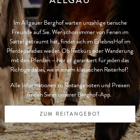
Im Allgäuer Berghof warten unzählige tierische
Freunde auf Sie. Wer schon immer von Ferien im
Sattel geträumt hat, findet sich im ErlebnisHof im
Pferdeparadies wieder. Ob Reitkurs oder Wanderung
mit den Pferden – hier ist garantiert für jeden das
Richtige dabei, wie in einem klassischen Reiterhof!
Alle Informationen zu Reitangeboten und Preisen
finden Sie in unserer Berghof-App.
ZUM REITANGEBOT