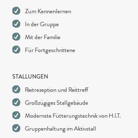
Zum Kennenlernen
In der Gruppe
Hotelurlaub - 5 Gründe
Spa für Mama & Papa
Familien mit Hund
Streichelzoo
Mit der Familie
Für Fortgeschrittene
STALLUNGEN
Reitrezeption und Reittreff
Großzügiges Stallgebäude
Modernste Fütterungstechnik von H.I.T.
Gruppenhaltung im Aktivstall