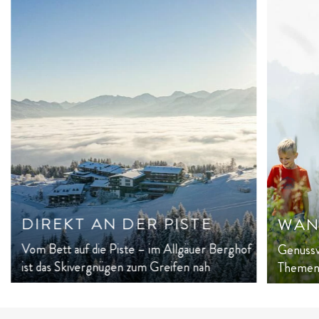
DIREKT AN DER PISTE
WAN
Vom Bett auf die Piste – im Allgäuer Berghof
Genussv
ist das Skivergnügen zum Greifen nah
Themen