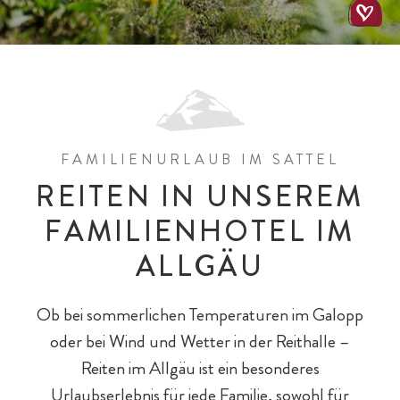
Pools & Wasserrutschen
Wohnungen & Häuser
Wandern mit Kindern
Zimmer & Suiten
Kleinkinder
FAMILIENURLAUB IM SATTEL
REITEN IN UNSEREM
FAMILIENHOTEL IM
ALLGÄU
Ob bei sommerlichen Temperaturen im Galopp
All-Inklusiv Chalet-Genuss
All-Inklusiv Premium
Spielewelten
Schulkinder
Spielplätze
oder bei Wind und Wetter in der Reithalle –
Reiten im Allgäu ist ein besonderes
Urlaubserlebnis für jede Familie, sowohl für