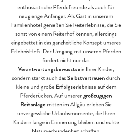
enthusiastische Pferdefreunde als auch für
neugierige Anfänger. Als Gast in unserem
Familienhotel genießen Sie Reiterlebnisse, die Sie
sonst von einem Reiterhof kennen, allerdings
eingebettet in das ganzheitliche Konzept unseres
ErlebnisHofs. Der Umgang mit unseren Pferden
fördert nicht nur das
Verantwortungsbewusstsein
Ihrer Kinder,
sondern stärkt auch das
Selbstvertrauen
durch
Baby- & Kinderbetreuung
Chalet-Pauschalen
Bar & Fine Dining
Reiten
Teens
kleine und große
Erfolgserlebnisse
auf dem
Pferderücken. Auf unserer
großzügigen
Reitanlage
mitten im Allgäu erleben Sie
unvergessliche Urlaubsmomente, die Ihren
Kindern lange in Erinnerung bleiben und echte
Naturverbundenheit schaffen.