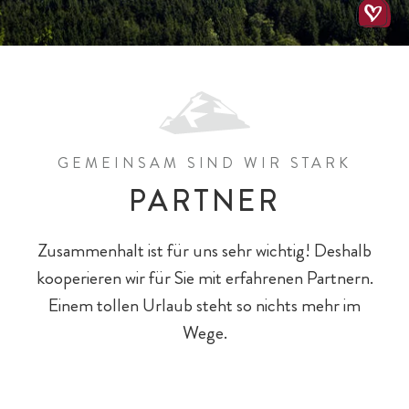
All-Inklusiv Chalet-Genuss
All-Inklusiv Premium
Spielewelten
Schulkinder
Spielplätze
GEMEINSAM SIND WIR STARK
PARTNER
Zusammenhalt ist für uns sehr wichtig! Deshalb
kooperieren wir für Sie mit erfahrenen Partnern.
Baby- & Kinderbetreuung
Chalet-Pauschalen
Bar & Fine Dining
Reiten
Teens
Einem tollen Urlaub steht so nichts mehr im
Wege.