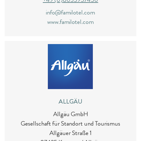
info@familotel.com
www.familotel.com
E-Bikes & Radtouren
Fitness & Yoga
Tagesgäste
ALLGÄU
Outdoor-Sport & Tennis
Allgäu GmbH
Gesellschaft für Standort und Tourismus
Allgäuer Straße 1