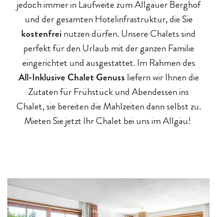
jedoch immer in Laufweite zum Allgäuer Berghof
und der gesamten Hotelinfrastruktur, die Sie
kostenfrei
nutzen dürfen. Unsere Chalets sind
Hotelurlaub - 5 Gründe
Spa für Mama & Papa
Familien mit Hund
Streichelzoo
perfekt für den Urlaub mit der ganzen Familie
eingerichtet und ausgestattet. Im Rahmen des
All-Inklusive Chalet Genuss
liefern wir Ihnen die
Zutaten für Frühstück und Abendessen ins
Chalet, sie bereiten die Mahlzeiten dann selbst zu.
Mieten Sie jetzt Ihr Chalet bei uns im Allgäu!
E-Bikes & Radtouren
Fitness & Yoga
Tagesgäste
Outdoor-Sport & Tennis