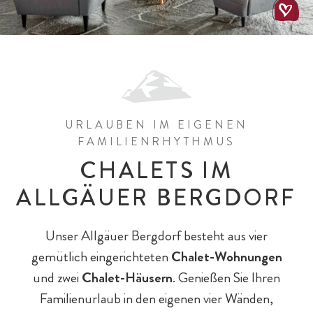
All-Inklusiv Chalet-Genuss
All-Inklusiv Premium
Spielewelten
Schulkinder
Spielplätze
Baby- & Kinderbetreuung
Chalet-Pauschalen
Bar & Fine Dining
Reiten
Teens
URLAUBEN IM EIGENEN
FAMILIENRHYTHMUS
CHALETS IM
ALLGÄUER BERGDORF
Unser Allgäuer Bergdorf besteht aus vier
Chaleturlaub - 5 Gründe
Eltern & Großeltern
Familienprogramm
Hotel-Pauschalen
Eislaufen
gemütlich eingerichteten
Chalet-Wohnungen
und zwei
Chalet-Häusern
. Genießen Sie Ihren
Familienurlaub in den eigenen vier Wänden,