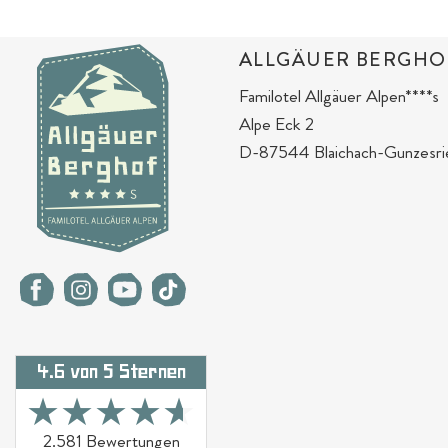
ALLGÄUER BERGHO
Familotel Allgäuer Alpen****s
Alpe Eck 2
D-87544 Blaichach-Gunzesri
4.6 von 5 Sternen
★★★★★
★★★★★
2.581 Bewertungen