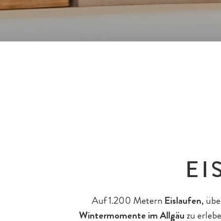
Die Chalets
Pools & Wasserrutschen
Teens
Reiten
All-Inklusiv Premium
Wohnungen & Häuser
Spielewelten
EI
Eltern & Großeltern
Eislaufen
Bar & Fine Dining
Auf 1.200 Metern
Eislaufen
, übe
All-Inklusiv Chalet-Genuss
Wintermomente im Allgäu
zu erlebe