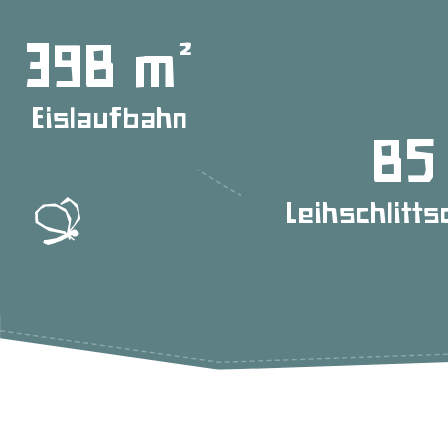
400
Eislaufbahn
85
Leihschlitt