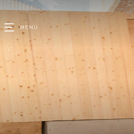
Babys
Direkt an der Piste
MENÜ
Kleinkinder
Wandern mit Kindern
Das Hotel
Spielscheune
Schulkinder
Spielplätze
Zimmer & Suiten