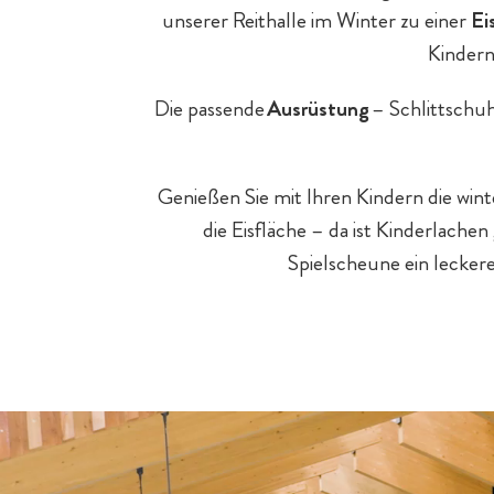
unserer Reithalle im Winter zu einer
Ei
Baby- & Kinderbetreuung
Kindern
Familien mit Hund
Streichelzoo
Die passende
Ausrüstung
– Schlittschu
Hotel-Pauschalen
Chalet-Pauschalen
Genießen Sie mit Ihren Kindern die wi
die Eisfläche – da ist Kinderlache
Familienprogramm
Spielscheune ein lecker
Tagesgäste
E-Bikes & Radtouren
Hotelurlaub - 5 Gründe
Chaleturlaub - 5 Gründe
Spa für Mama & Papa