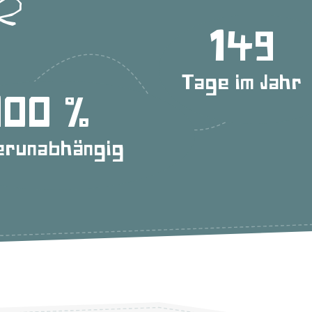
150
Tage im Jahr
100
erunabhängig