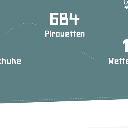
687
Pirouetten
schuhe
Wett