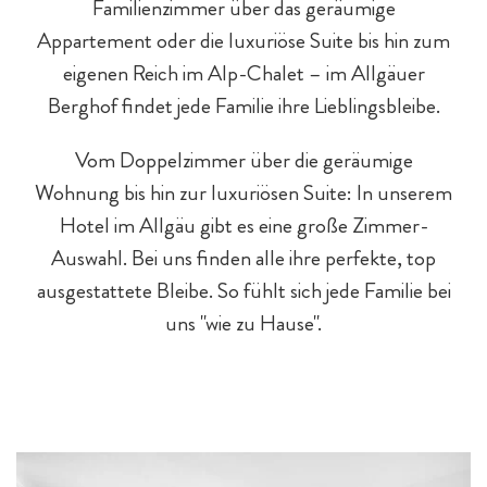
Familienzimmer über das geräumige
Appartement oder die luxuriöse Suite bis hin zum
eigenen Reich im Alp-Chalet – im Allgäuer
Berghof findet jede Familie ihre Lieblingsbleibe.
Baby- & Kinderbetreuung
Chalet-Pauschalen
Bar & Fine Dining
Reiten
Teens
Vom Doppelzimmer über die geräumige
Wohnung bis hin zur luxuriösen Suite: In unserem
Hotel im Allgäu gibt es eine große Zimmer-
Auswahl. Bei uns finden alle ihre perfekte, top
ausgestattete Bleibe. So fühlt sich jede Familie bei
uns "wie zu Hause".
Chaleturlaub - 5 Gründe
Eltern & Großeltern
Familienprogramm
Hotel-Pauschalen
Eislaufen