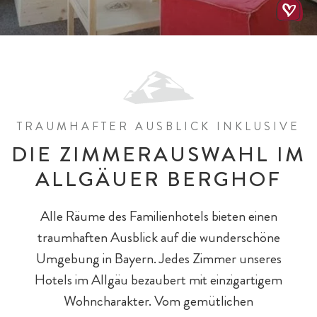
TRAUMHAFTER AUSBLICK INKLUSIVE
DIE ZIMMERAUSWAHL IM
ALLGÄUER BERGHOF
All-Inklusiv Chalet-Genuss
All-Inklusiv Premium
Spielewelten
Schulkinder
Spielplätze
Alle Räume des Familienhotels bieten einen
traumhaften Ausblick auf die wunderschöne
Umgebung in Bayern. Jedes Zimmer unseres
Hotels im Allgäu bezaubert mit einzigartigem
Wohncharakter. Vom gemütlichen