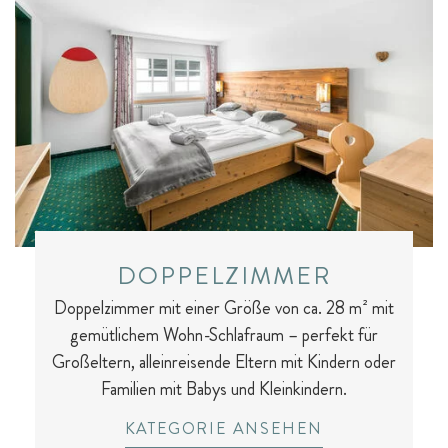
DOPPELZIMMER
Hotelurlaub - 5 Gründe
Spa für Mama & Papa
Familien mit Hund
Streichelzoo
Doppelzimmer mit einer Größe von ca. 28 m² mit
gemütlichem Wohn-Schlafraum – perfekt für
Großeltern, alleinreisende Eltern mit Kindern oder
Familien mit Babys und Kleinkindern.
KATEGORIE ANSEHEN