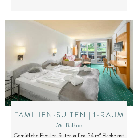
E-Bikes & Radtouren
Fitness & Yoga
Tagesgäste
FAMILIEN-SUITEN | 1-RAUM
Mit Balkon
Gemütliche Familien-Suiten auf ca. 34 m² Fläche mit