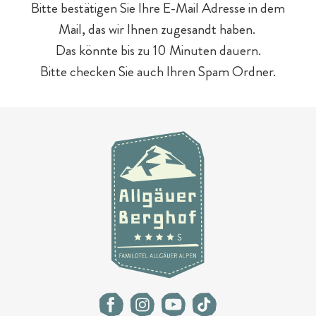
Bitte bestätigen Sie Ihre E-Mail Adresse in dem
Mail, das wir Ihnen zugesandt haben.
Hotelurlaub - 5 Gründe
Spa für Mama & Papa
Familien mit Hund
Streichelzoo
Das könnte bis zu 10 Minuten dauern.
Bitte checken Sie auch Ihren Spam Ordner.
E-Bikes & Radtouren
Fitness & Yoga
Tagesgäste
Outdoor-Sport & Tennis